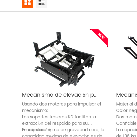
Mecanismo de elevación para sillón reclinable (8046)
Usando dos motores para impulsar el
Material 
mecanismo;
Color neg
Los soportes traseros KD facilitan la
Dos moto
extracción del respaldo para su
Confiable
manipulación;
Es un mecanismo de gravedad cero, la
La capaci
capacidad máxima de elevación es de
de 136 kg.