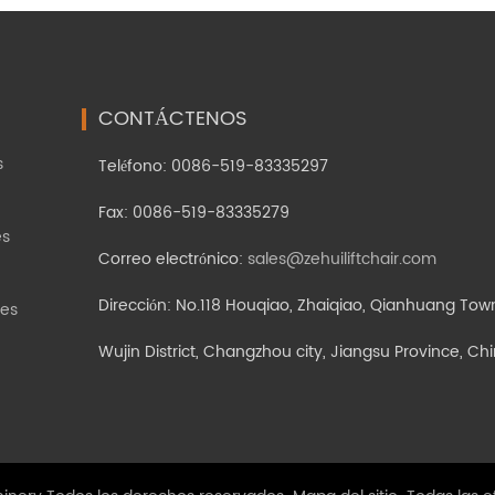
CONTÁCTENOS
s
Teléfono: 0086-519-83335297
Fax: 0086-519-83335279
es
Correo electrónico:
sales@zehuiliftchair.com
Dirección: No.118 Houqiao, Zhaiqiao, Qianhuang Tow
les
Wujin District, Changzhou city, Jiangsu Province, Ch