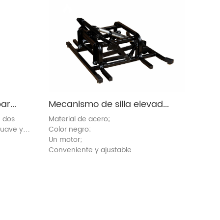
Mecanismo reclinable para sillón elevador (8071A)
Mecanismo de silla elevadora (OEC5)
, dos
Material de acero;
suave y
Color negro;
Un motor;
Conveniente y ajustable