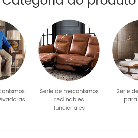
Categoria do produto
canismos
Serie de mecanismos
Serie d
elevadoras
reclinables
para
funcionales