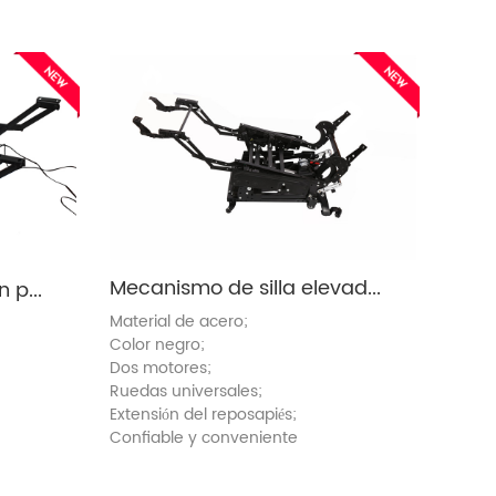
Mecanismo de silla elevadora médica (ZH8071A-L)
Mecanismo de elevación para silla (ZH8070-GJ)
Material de acero;
Color negro;
Dos motores;
Ruedas universales;
Extensión del reposapiés;
Confiable y conveniente