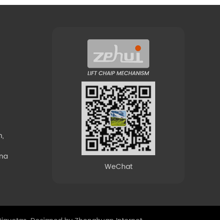
n,
ina
WeChat