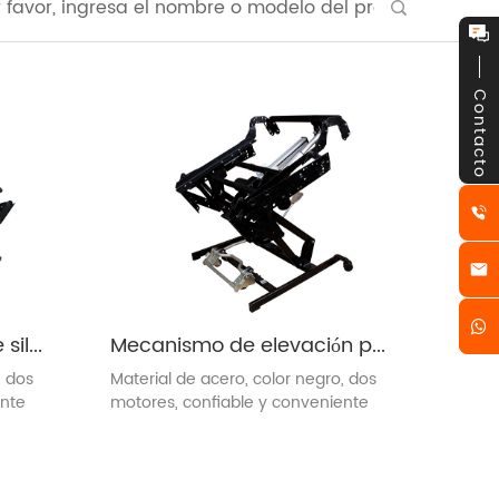
Contacto
Mecanismo elevador de silla eléctrico (OEC2-2M)
Mecanismo de elevación para sillón reclinable (ZH8057)
, dos
Material de acero, color negro, dos
ente
motores, confiable y conveniente