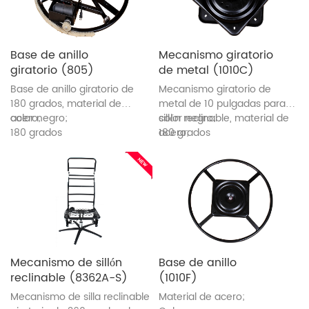
Base de anillo
Mecanismo giratorio
giratorio (805)
de metal (1010C)
Base de anillo giratorio de
Mecanismo giratorio de
180 grados, material de
metal de 10 pulgadas para
acero;
color negro;
sillón reclinable, material de
color negro;
180 grados
acero;
180 grados
Mecanismo de sillón
Base de anillo
reclinable (8362A-S)
(1010F)
Mecanismo de silla reclinable
Material de acero;