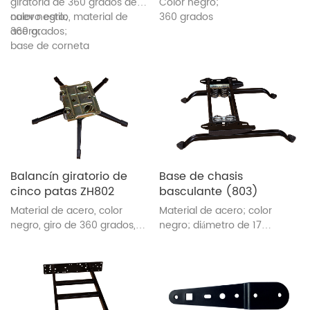
giratoria de 360 ​​grados de
Color negro;
nuevo estilo, material de
color negro;
360 grados
acero;
360 grados;
base de corneta
Balancín giratorio de
Base de chasis
cinco patas ZH802
basculante (803)
Material de acero, color
Material de acero; color
negro, giro de 360 ​​grados,
negro; diámetro de 17
suave y silencioso
pulgadas