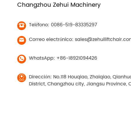
Changzhou Zehui Machinery
Teléfono: 0086-519-83335297
Correo electrónico:
sales@zehuiliftchair.c
WhatsApp:
+86-18921094426
Dirección: No.118 Houqiao, Zhaiqiao, Qianh
District, Changzhou city, Jiangsu Province, 