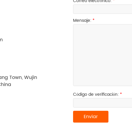
Correo electrónico:
*
Mensaje:
*
om
uang Town, Wujin
China
Código de verificación:
*