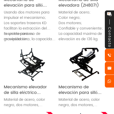
elevación para sillón
elevadora (ZH8071)
reclinable (8046)
Usando dos motores para
Material de acero;
impulsar el mecanismo;
Color negro;
Los soportes traseros KD
Dos motores;
facilitan la extracción del
Confiable y conveniente;
Contacto
respaldo para su
Es un mecanismo de
La capacidad máxima de
manipulación;
gravedad cero, la capacidad
elevación es de 136 kg.
máxima de elevación es de
136 kg.
Mecanismo elevador
Mecanismo de
de silla eléctrico
elevación para sillón
(OEC2-2M)
reclinable (ZH8057)
Material de acero, color
Material de acero, color
negro, dos motores,
negro, dos motores,
confiable y conveniente
confiable y conveniente