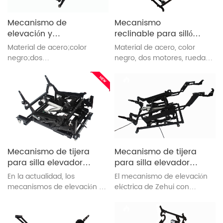
Mecanismo de
Mecanismo
elevación y
reclinable para sillón
reclinación eléctrica
elevador (8071A)
Material de acero;color
Material de acero, color
de silla (ZH8071-Q)
negro;dos
negro, dos motores, ruedas
motores;reposapiés
universales, suave y
extensible;confiable y
silencioso
conveniente
Mecanismo de tijera
Mecanismo de tijera
para silla elevadora
para silla elevadora
(OEC2-3M)
(ZH8057-Q)
En la actualidad, los
El mecanismo de elevación
mecanismos de elevación de
eléctrica de Zehui con
tijera se venden en lugares
material de acero, color
tan lejanos como EE. UU.,
negro, dos motores, es
ITALIA, FINLANDIA, etc. Todos
confiable y conveniente.