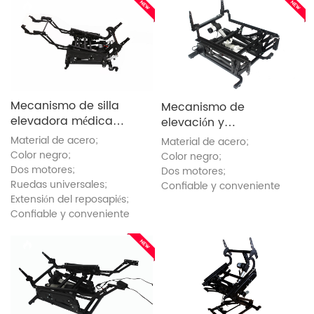
Mecanismo de silla
Mecanismo de
elevadora médica
elevación y
(ZH8071A-L)
reclinación (ZH8071-
Material de acero;
Material de acero;
GJ)
Color negro;
Color negro;
Dos motores;
Dos motores;
Ruedas universales;
Confiable y conveniente
Extensión del reposapiés;
Confiable y conveniente