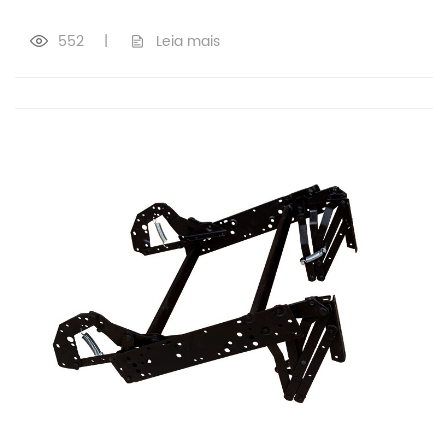
552
|
Leia mais