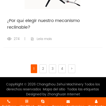
¿Por qué elegir nuestro mecanismo
reclinable?
274
|
Leia mais
1
2
3
4
>
CopyRight © 2026 Changzhou Zehui Machinery Todos los
derechos reservados
Mapa del sitio
Todas las etiquetas
Designed by Zhonghuan Internet